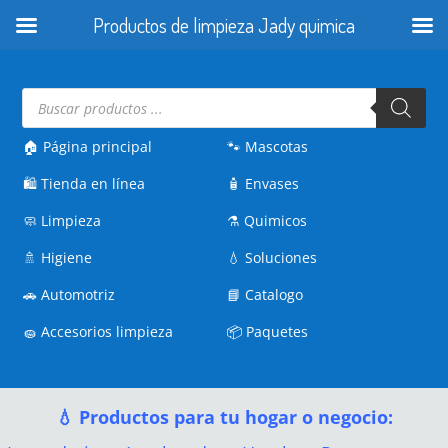
Productos de limpieza Jady quimica
Búsqueda
de
productos
🏠 Página principal
🐾
Mascotas
🛍️
Tienda en línea
🧴
Envases
🧼
Limpieza
⚗️
Quimicos
🚿
Higiene
💧
Soluciones
🚗
Automotriz
📘
Catalogo
🧽
Accesorios limpieza
📦
Paquetes
💧 Productos para tu hogar o negocio: