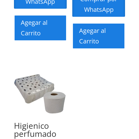
WhatsApp
WhatsApp
Agegar al
Agegar al
Carrito
Carrito
Higienico
perfumado