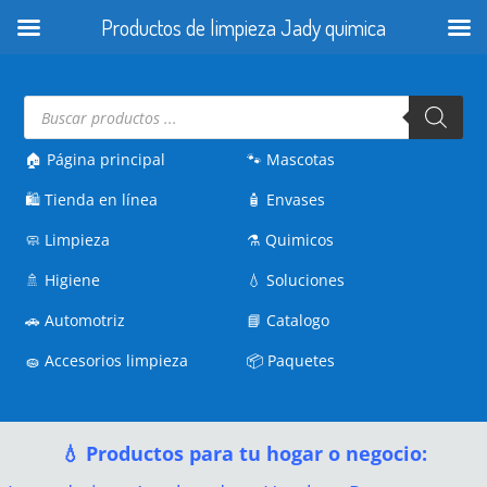
Productos de limpieza Jady quimica
Búsqueda
de
productos
🏠 Página principal
🐾
Mascotas
🛍️
Tienda en línea
🧴
Envases
🧼
Limpieza
⚗️
Quimicos
🚿
Higiene
💧
Soluciones
🚗
Automotriz
📘
Catalogo
🧽
Accesorios limpieza
📦
Paquetes
💧 Productos para tu hogar o negocio: