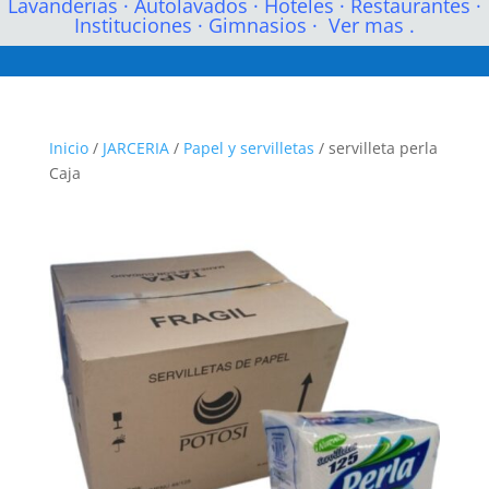
Lavanderias
·
Autolavados
·
Hoteles
·
Restaurantes
·
Instituciones
·
Gimnasios
·
Ver mas .
Inicio
/
JARCERIA
/
Papel y servilletas
/ servilleta perla
Caja