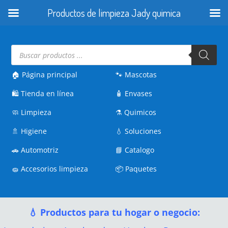
Productos de limpieza Jady quimica
Búsqueda
de
productos
🏠 Página principal
🐾
Mascotas
🛍️
Tienda en línea
🧴
Envases
🧼
Limpieza
⚗️
Quimicos
🚿
Higiene
💧
Soluciones
🚗
Automotriz
📘
Catalogo
🧽
Accesorios limpieza
📦
Paquetes
💧 Productos para tu hogar o negocio: