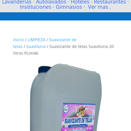
Lavanderias
·
Autolavados
·
Hoteles
·
Restaurantes
·
Instituciones
·
Gimnasios
·
Ver mas .
Inicio
/
LIMPIEZA
/
Suavizante de
telas
/
Suaviluna
/ Suavizante de telas Suaviluna 20
litros PLim46