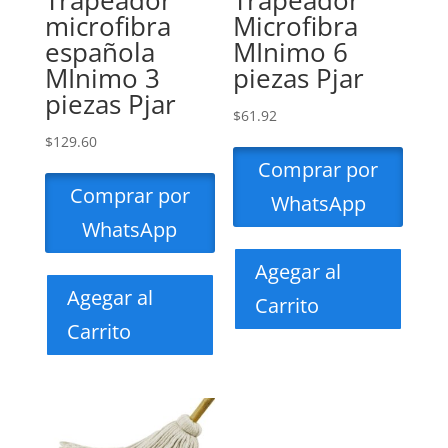
Trapeador
Trapeador
microfibra
Microfibra
española
MInimo 6
MInimo 3
piezas Pjar
piezas Pjar
$
61.92
$
129.60
Comprar por
Comprar por
WhatsApp
WhatsApp
Agegar al
Agegar al
Carrito
Carrito