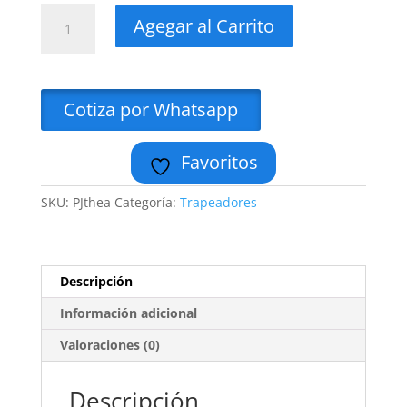
Trapeador
Agegar al Carrito
Hilaza
Blanca
Extra
Absorbente
Cotiza por Whatsapp
MInimo
6
Favoritos
piezas
Pjar
cantidad
SKU:
PJthea
Categoría:
Trapeadores
Descripción
Información adicional
Valoraciones (0)
Descripción