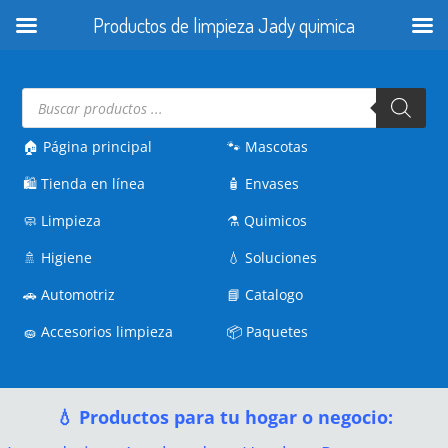
Productos de limpieza Jady quimica
Búsqueda
de
productos
🏠 Página principal
🐾
Mascotas
🛍️
Tienda en línea
🧴
Envases
🧼
Limpieza
⚗️
Quimicos
🚿
Higiene
💧
Soluciones
🚗
Automotriz
📘
Catalogo
🧽
Accesorios limpieza
📦
Paquetes
💧 Productos para tu hogar o negocio: