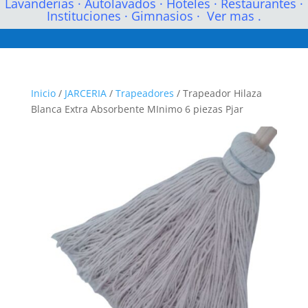
Lavanderias
·
Autolavados
·
Hoteles
·
Restaurantes
·
Instituciones
·
Gimnasios
·
Ver mas .
Inicio
/
JARCERIA
/
Trapeadores
/ Trapeador Hilaza
Blanca Extra Absorbente MInimo 6 piezas Pjar