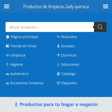
Productos de limpieza Jady quimica
Búsqueda
de
productos
🏠 Página principal
🐾
Mascotas
🛍️
Tienda en línea
🧴
Envases
🧼
Limpieza
⚗️
Quimicos
🚿
Higiene
💧
Soluciones
🚗
Automotriz
📘
Catalogo
🧽
Accesorios limpieza
📦
Paquetes
💧 Productos para tu hogar o negocio: