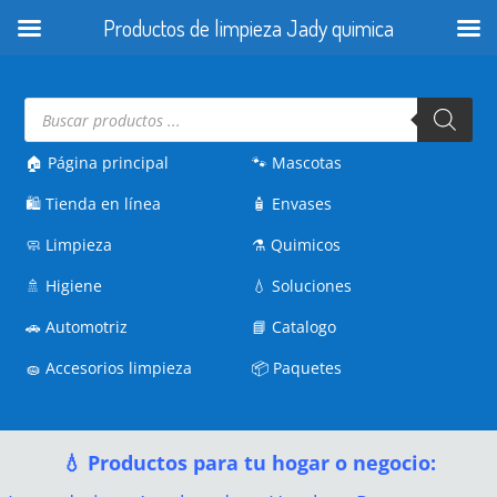
Productos de limpieza Jady quimica
Búsqueda
de
productos
🏠 Página principal
🐾
Mascotas
🛍️
Tienda en línea
🧴
Envases
🧼
Limpieza
⚗️
Quimicos
🚿
Higiene
💧
Soluciones
🚗
Automotriz
📘
Catalogo
🧽
Accesorios limpieza
📦
Paquetes
💧 Productos para tu hogar o negocio: