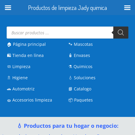
Productos de limpieza Jady quimica
Búsqueda
de
productos
🏠 Página principal
🐾
Mascotas
🛍️
Tienda en línea
🧴
Envases
🧼
Limpieza
⚗️
Quimicos
🚿
Higiene
💧
Soluciones
🚗
Automotriz
📘
Catalogo
🧽
Accesorios limpieza
📦
Paquetes
💧 Productos para tu hogar o negocio: