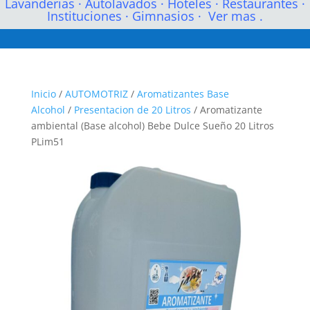
Lavanderias
·
Autolavados
·
Hoteles
·
Restaurantes
·
Instituciones
·
Gimnasios
·
Ver mas .
Inicio
/
AUTOMOTRIZ
/
Aromatizantes Base
Alcohol
/
Presentacion de 20 Litros
/ Aromatizante
ambiental (Base alcohol) Bebe Dulce Sueño 20 Litros
PLim51