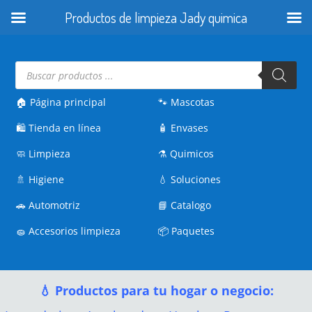
Productos de limpieza Jady quimica
Búsqueda
de
productos
🏠 Página principal
🐾
Mascotas
🛍️
Tienda en línea
🧴
Envases
🧼
Limpieza
⚗️
Quimicos
🚿
Higiene
💧
Soluciones
🚗
Automotriz
📘
Catalogo
🧽
Accesorios limpieza
📦
Paquetes
💧 Productos para tu hogar o negocio: