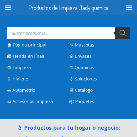
Productos de limpieza Jady quimica
Búsqueda
de
productos
🏠 Página principal
🐾
Mascotas
🛍️
Tienda en línea
🧴
Envases
🧼
Limpieza
⚗️
Quimicos
🚿
Higiene
💧
Soluciones
🚗
Automotriz
📘
Catalogo
🧽
Accesorios limpieza
📦
Paquetes
💧 Productos para tu hogar o negocio: