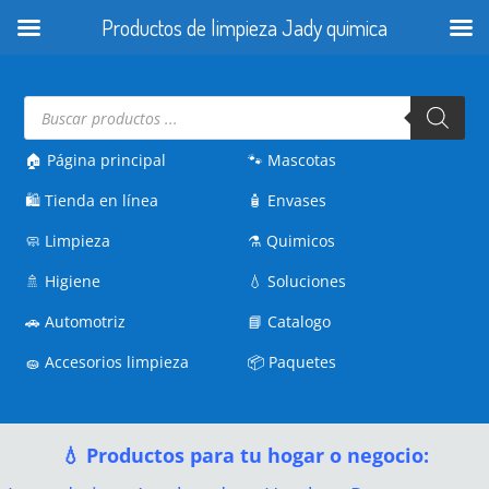
Productos de limpieza Jady quimica
Búsqueda
de
productos
🏠 Página principal
🐾
Mascotas
🛍️
Tienda en línea
🧴
Envases
🧼
Limpieza
⚗️
Quimicos
🚿
Higiene
💧
Soluciones
🚗
Automotriz
📘
Catalogo
🧽
Accesorios limpieza
📦
Paquetes
💧 Productos para tu hogar o negocio: