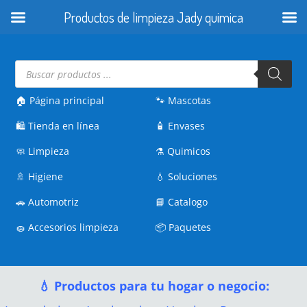
Productos de limpieza Jady quimica
Búsqueda
de
productos
🏠 Página principal
🐾
Mascotas
🛍️
Tienda en línea
🧴
Envases
🧼
Limpieza
⚗️
Quimicos
🚿
Higiene
💧
Soluciones
🚗
Automotriz
📘
Catalogo
🧽
Accesorios limpieza
📦
Paquetes
💧 Productos para tu hogar o negocio: