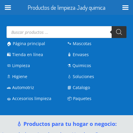
Productos de limpieza Jady quimica
Búsqueda
de
productos
🏠 Página principal
🐾
Mascotas
🛍️
Tienda en línea
🧴
Envases
🧼
Limpieza
⚗️
Quimicos
🚿
Higiene
💧
Soluciones
🚗
Automotriz
📘
Catalogo
🧽
Accesorios limpieza
📦
Paquetes
💧 Productos para tu hogar o negocio: