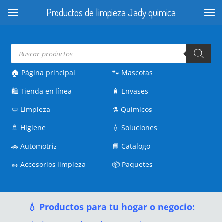
Productos de limpieza Jady quimica
Búsqueda
de
productos
🏠 Página principal
🐾
Mascotas
🛍️
Tienda en línea
🧴
Envases
🧼
Limpieza
⚗️
Quimicos
🚿
Higiene
💧
Soluciones
🚗
Automotriz
📘
Catalogo
🧽
Accesorios limpieza
📦
Paquetes
💧 Productos para tu hogar o negocio: