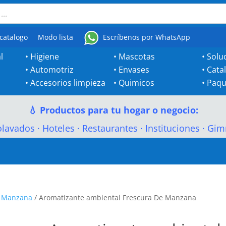
catalogo
Modo lista
Escríbenos por WhatsApp
l
•
Higiene
•
Mascotas
•
Solu
•
Automotriz
•
Envases
•
Cata
•
Accesorios limpieza
•
Quimicos
•
Paqu
💧 Productos para tu hogar o negocio:
olavados
·
Hoteles
·
Restaurantes
·
Instituciones
·
Gim
e Manzana
/ Aromatizante ambiental Frescura De Manzana