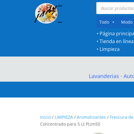
Búsqueda
de
productos
Todo
Modo 
• Página principa
•
Tienda en línea
•
Limpieza
Lavanderias
·
Aut
Inicio
/
LIMPIEZA
/
Aromatizantes
/
Frescura d
Concentrado para 5 Lt PLim50