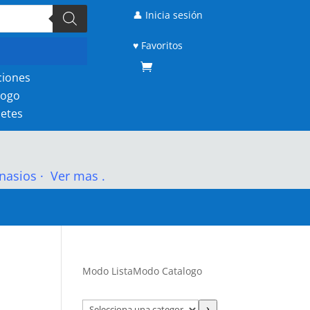
👤 Inicia sesión
♥ Favoritos
ciones
logo
etes
nasios
·
Ver mas .
Modo Lista
Modo Catalogo
Selecciona