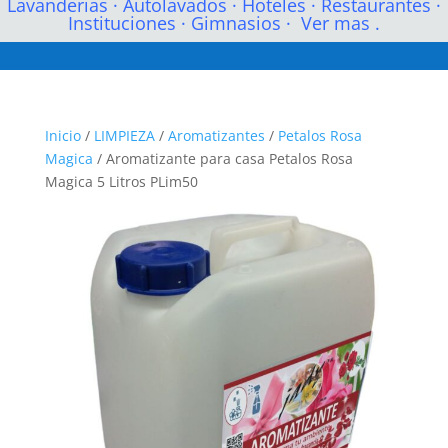
Lavanderias
·
Autolavados
·
Hoteles
·
Restaurantes
·
Instituciones
·
Gimnasios
·
Ver mas .
Inicio
/
LIMPIEZA
/
Aromatizantes
/
Petalos Rosa
Magica
/ Aromatizante para casa Petalos Rosa
Magica 5 Litros PLim50