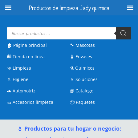
Productos de limpieza Jady quimica
Búsqueda
de
productos
🏠 Página principal
🐾
Mascotas
🛍️
Tienda en línea
🧴
Envases
🧼
Limpieza
⚗️
Quimicos
🚿
Higiene
💧
Soluciones
🚗
Automotriz
📘
Catalogo
🧽
Accesorios limpieza
📦
Paquetes
💧 Productos para tu hogar o negocio: