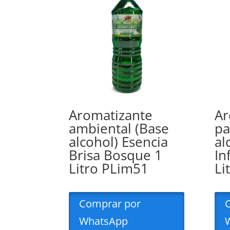
Aromatizante
Ar
ambiental (Base
pa
alcohol) Esencia
al
Brisa Bosque 1
In
Litro PLim51
Li
Comprar por
WhatsApp