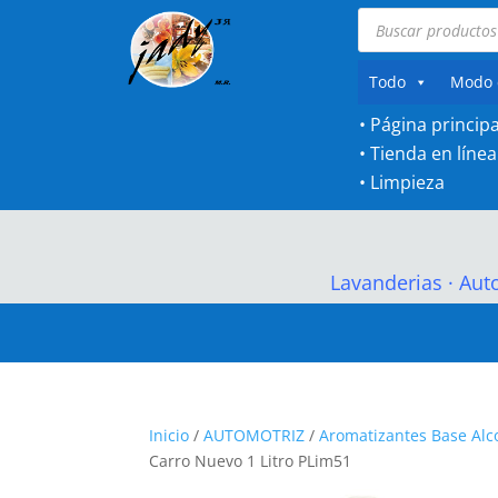
Búsqueda
de
productos
Todo
Modo 
• Página principa
•
Tienda en línea
•
Limpieza
Lavanderias
·
Aut
Inicio
/
AUTOMOTRIZ
/
Aromatizantes Base Alc
Carro Nuevo 1 Litro PLim51