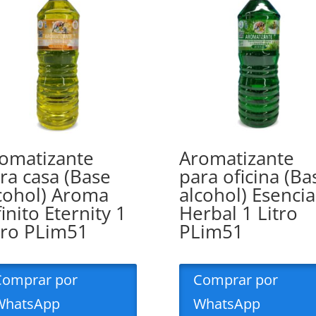
omatizante
Aromatizante
ra casa (Base
para oficina (Ba
cohol) Aroma
alcohol) Esencia
finito Eternity 1
Herbal 1 Litro
tro PLim51
PLim51
Comprar por
Comprar por
WhatsApp
WhatsApp