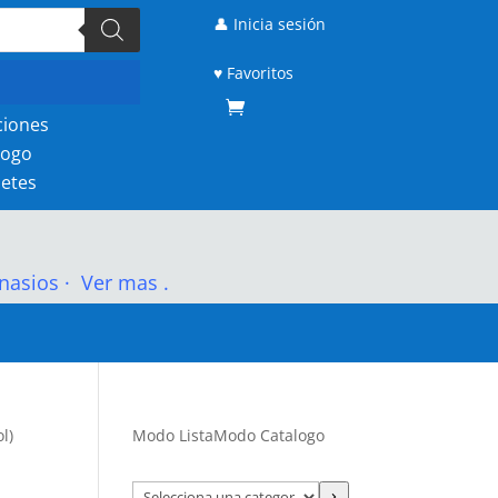
👤 Inicia sesión
♥ Favoritos
ciones
logo
etes
nasios
·
Ver mas .
l)
Modo Lista
Modo Catalogo
Selecciona