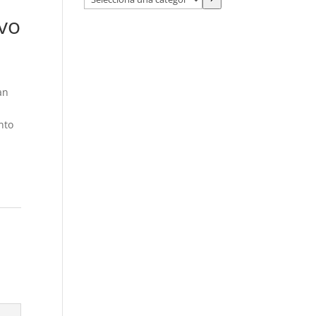
una
vo
categoría
an
nto