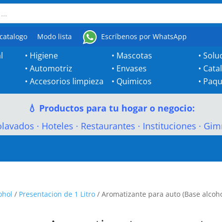
catalogo
Modo lista
Escríbenos por WhatsApp
l
•
Higiene
•
Mascotas
•
Solu
•
Automotriz
•
Envases
•
Cata
•
Accesorios limpieza
•
Quimicos
•
Paqu
💧 Productos para tu hogar o negocio:
olavados
·
Hoteles
·
Restaurantes
·
Instituciones
·
Gim
ohol
/
Presentacion de 1 Litro
/ Aromatizante para auto (Base alcoho