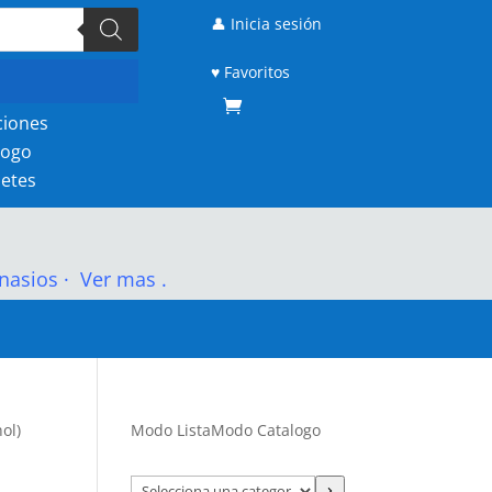
👤 Inicia sesión
♥ Favoritos
ciones
logo
etes
nasios
·
Ver mas .
ol)
Modo Lista
Modo Catalogo
Selecciona