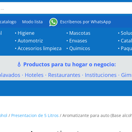
catalogo
Modo lista
Escríbenos por WhatsApp
l
•
Higiene
•
Mascotas
•
Solu
•
Automotriz
•
Envases
•
Cata
•
Accesorios limpieza
•
Quimicos
•
Paqu
💧 Productos para tu hogar o negocio:
olavados
·
Hoteles
·
Restaurantes
·
Instituciones
·
Gim
ohol
/
Presentacion de 5 Litros
/ Aromatizante para auto (Base alcoh