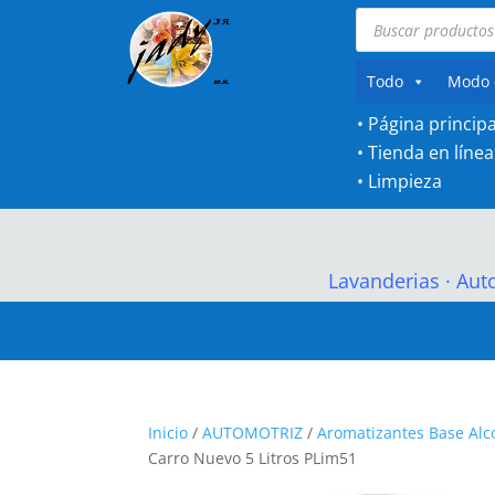
Búsqueda
de
productos
Todo
Modo 
• Página principa
•
Tienda en línea
•
Limpieza
Lavanderias
·
Aut
Inicio
/
AUTOMOTRIZ
/
Aromatizantes Base Alc
Carro Nuevo 5 Litros PLim51