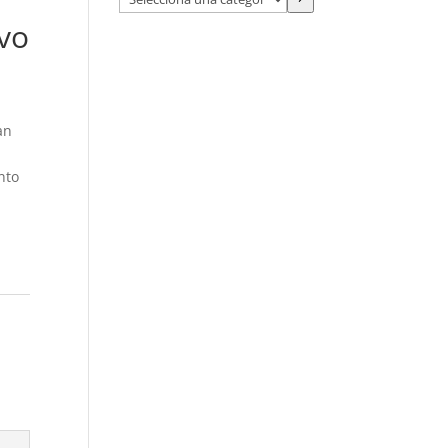
una
vo
categoría
an
nto