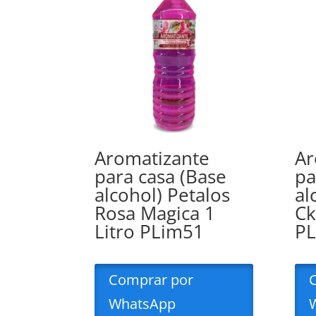
Aromatizante
Ar
para casa (Base
pa
alcohol) Petalos
al
Rosa Magica 1
Ck
Litro PLim51
P
Comprar por
WhatsApp