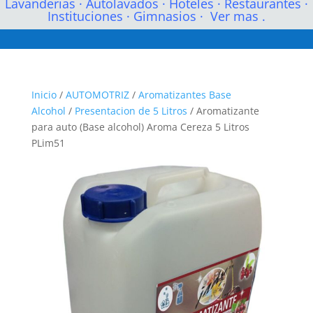
Lavanderias
·
Autolavados
·
Hoteles
·
Restaurantes
·
Instituciones
·
Gimnasios
·
Ver mas .
Inicio
/
AUTOMOTRIZ
/
Aromatizantes Base
Alcohol
/
Presentacion de 5 Litros
/ Aromatizante
para auto (Base alcohol) Aroma Cereza 5 Litros
PLim51