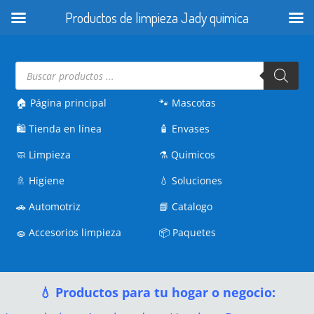
Productos de limpieza Jady quimica
Búsqueda
de
productos
🏠 Página principal
🐾
Mascotas
🛍️
Tienda en línea
🧴
Envases
🧼
Limpieza
⚗️
Quimicos
🚿
Higiene
💧
Soluciones
🚗
Automotriz
📘
Catalogo
🧽
Accesorios limpieza
📦
Paquetes
💧 Productos para tu hogar o negocio: