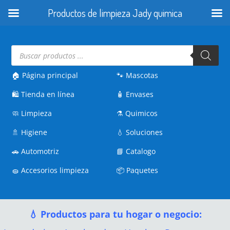
Productos de limpieza Jady quimica
Búsqueda
de
productos
🏠 Página principal
🐾
Mascotas
🛍️
Tienda en línea
🧴
Envases
🧼
Limpieza
⚗️
Quimicos
🚿
Higiene
💧
Soluciones
🚗
Automotriz
📘
Catalogo
🧽
Accesorios limpieza
📦
Paquetes
💧 Productos para tu hogar o negocio: