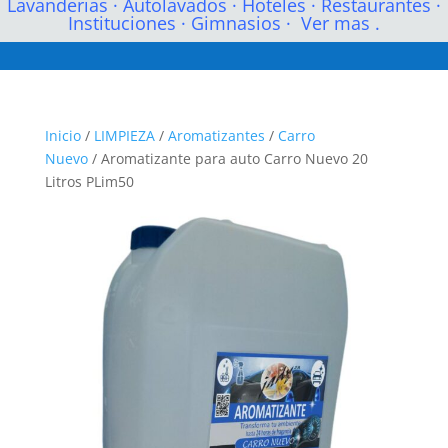
Lavanderias
·
Autolavados
·
Hoteles
·
Restaurantes
·
Instituciones
·
Gimnasios
·
Ver mas .
Inicio
/
LIMPIEZA
/
Aromatizantes
/
Carro
Nuevo
/ Aromatizante para auto Carro Nuevo 20
Litros PLim50