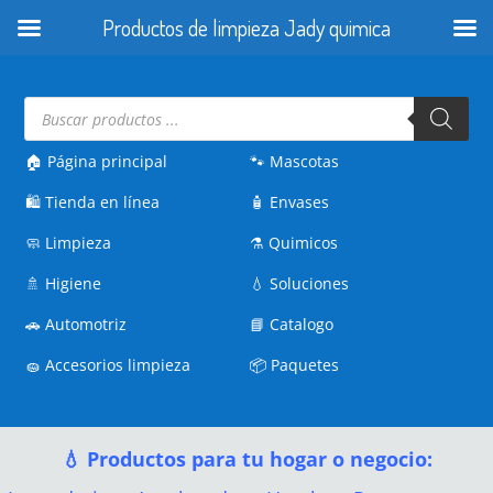
Productos de limpieza Jady quimica
Búsqueda
de
productos
🏠 Página principal
🐾
Mascotas
🛍️
Tienda en línea
🧴
Envases
🧼
Limpieza
⚗️
Quimicos
🚿
Higiene
💧
Soluciones
🚗
Automotriz
📘
Catalogo
🧽
Accesorios limpieza
📦
Paquetes
💧 Productos para tu hogar o negocio: