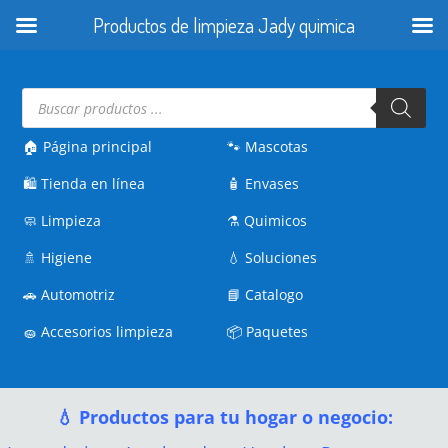
Productos de limpieza Jady quimica
Búsqueda
de
productos
🏠 Página principal
🐾
Mascotas
🛍️
Tienda en línea
🧴
Envases
🧼
Limpieza
⚗️
Quimicos
🚿
Higiene
💧
Soluciones
🚗
Automotriz
📘
Catalogo
🧽
Accesorios limpieza
📦
Paquetes
💧 Productos para tu hogar o negocio: