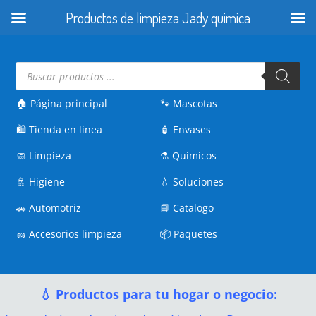
Productos de limpieza Jady quimica
Búsqueda
de
productos
🏠 Página principal
🐾
Mascotas
🛍️
Tienda en línea
🧴
Envases
🧼
Limpieza
⚗️
Quimicos
🚿
Higiene
💧
Soluciones
🚗
Automotriz
📘
Catalogo
🧽
Accesorios limpieza
📦
Paquetes
💧 Productos para tu hogar o negocio: