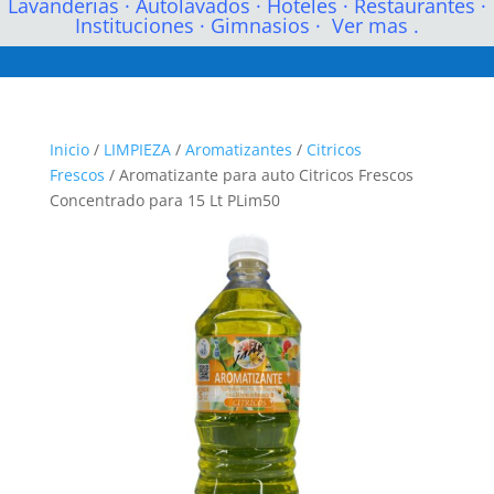
Lavanderias
·
Autolavados
·
Hoteles
·
Restaurantes
·
Instituciones
·
Gimnasios
·
Ver mas .
Inicio
/
LIMPIEZA
/
Aromatizantes
/
Citricos
Frescos
/ Aromatizante para auto Citricos Frescos
Concentrado para 15 Lt PLim50