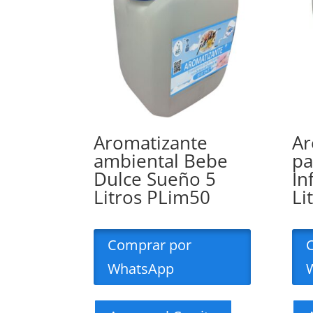
Aromatizante
Ar
ambiental Bebe
pa
Dulce Sueño 5
In
Litros PLim50
Li
Comprar por
WhatsApp