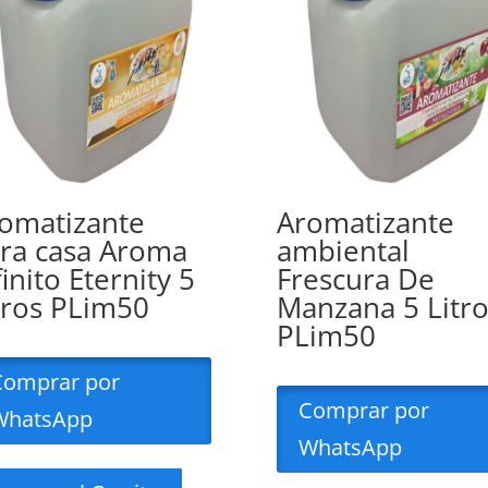
omatizante
Aromatizante
ra casa Aroma
ambiental
finito Eternity 5
Frescura De
tros PLim50
Manzana 5 Litro
PLim50
Comprar por
Comprar por
WhatsApp
WhatsApp