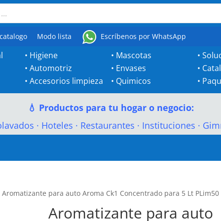
catalogo
Modo lista
Escríbenos por WhatsApp
l
•
Higiene
•
Mascotas
•
Solu
•
Automotriz
•
Envases
•
Cata
•
Accesorios limpieza
•
Quimicos
•
Paqu
💧 Productos para tu hogar o negocio:
olavados
·
Hoteles
·
Restaurantes
·
Instituciones
·
Gim
 Aromatizante para auto Aroma Ck1 Concentrado para 5 Lt PLim50
Aromatizante para auto