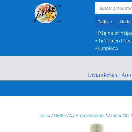
Búsqueda
de
productos
Todo
Modo 
• Página principa
•
Tienda en línea
•
Limpieza
Lavanderias
·
Aut
Inicio
/
LIMPIEZA
/
Aromatizantes
/
Aroma Ck1
/