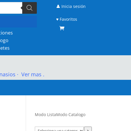
👤 Inicia sesión
♥ Favoritos
ciones
logo
etes
nasios
·
Ver mas .
Modo Lista
Modo Catalogo
Selecciona