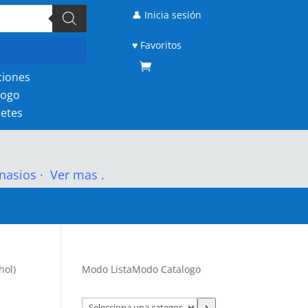
👤 Inicia sesión
♥ Favoritos
ciones
logo
etes
nasios
·
Ver mas .
hol)
Modo Lista
Modo Catalogo
Selecciona