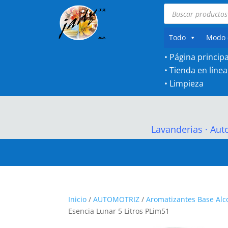
Búsqueda
de
productos
Todo
Modo 
• Página principa
•
Tienda en línea
•
Limpieza
Lavanderias
·
Aut
Inicio
/
AUTOMOTRIZ
/
Aromatizantes Base Alc
Esencia Lunar 5 Litros PLim51