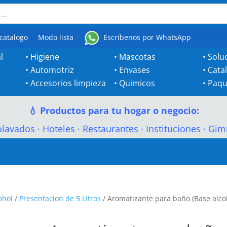
catalogo
Modo lista
Escríbenos por WhatsApp
l
•
Higiene
•
Mascotas
•
Solu
•
Automotriz
•
Envases
•
Cata
•
Accesorios limpieza
•
Quimicos
•
Paqu
💧 Productos para tu hogar o negocio:
olavados
·
Hoteles
·
Restaurantes
·
Instituciones
·
Gim
ohol
/
Presentacion de 5 Litros
/ Aromatizante para baño (Base alco