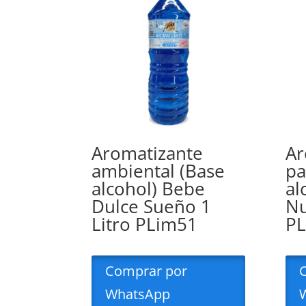
Aromatizante
Ar
ambiental (Base
pa
alcohol) Bebe
al
Dulce Sueño 1
Nu
Litro PLim51
P
Comprar por
WhatsApp