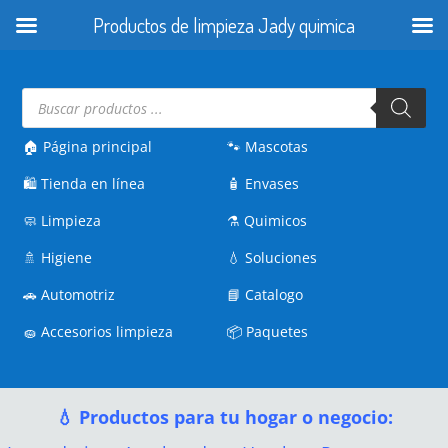
Productos de limpieza Jady quimica
Búsqueda
de
productos
🏠 Página principal
🐾
Mascotas
🛍️
Tienda en línea
🧴
Envases
🧼
Limpieza
⚗️
Quimicos
🚿
Higiene
💧
Soluciones
🚗
Automotriz
📘
Catalogo
🧽
Accesorios limpieza
📦
Paquetes
💧 Productos para tu hogar o negocio: