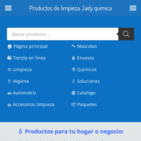
Productos de limpieza Jady quimica
Búsqueda
de
productos
🏠 Página principal
🐾
Mascotas
🛍️
Tienda en línea
🧴
Envases
🧼
Limpieza
⚗️
Quimicos
🚿
Higiene
💧
Soluciones
🚗
Automotriz
📘
Catalogo
🧽
Accesorios limpieza
📦
Paquetes
💧 Productos para tu hogar o negocio: