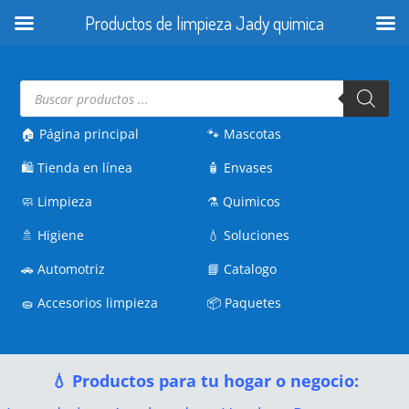
Productos de limpieza Jady quimica
Búsqueda
de
productos
🏠 Página principal
🐾
Mascotas
🛍️
Tienda en línea
🧴
Envases
🧼
Limpieza
⚗️
Quimicos
🚿
Higiene
💧
Soluciones
🚗
Automotriz
📘
Catalogo
🧽
Accesorios limpieza
📦
Paquetes
💧 Productos para tu hogar o negocio: