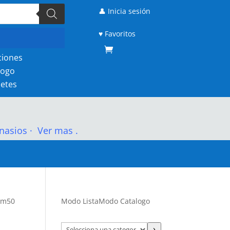
👤 Inicia sesión
♥ Favoritos
ciones
logo
etes
nasios
·
Ver mas .
Lim50
Modo Lista
Modo Catalogo
Selecciona