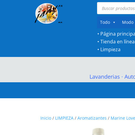
Búsqueda
de
productos
Todo
Modo 
• Página principa
•
Tienda en línea
•
Limpieza
Lavanderias
·
Aut
Inicio
/
LIMPIEZA
/
Aromatizantes
/
Marine Lov