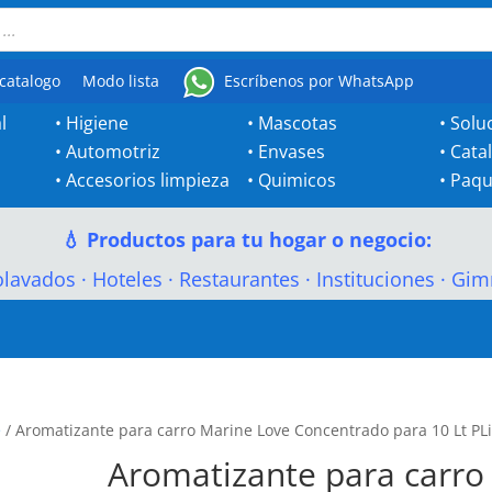
catalogo
Modo lista
Escríbenos por WhatsApp
l
•
Higiene
•
Mascotas
•
Solu
•
Automotriz
•
Envases
•
Cata
•
Accesorios limpieza
•
Quimicos
•
Paqu
💧 Productos para tu hogar o negocio:
olavados
·
Hoteles
·
Restaurantes
·
Instituciones
·
Gim
e
/ Aromatizante para carro Marine Love Concentrado para 10 Lt P
Aromatizante para carro