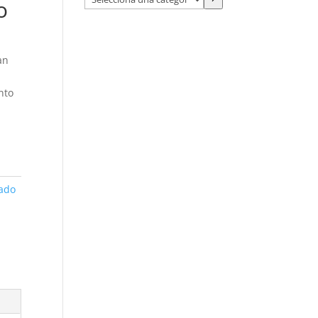
o
una
categoría
an
nto
ado