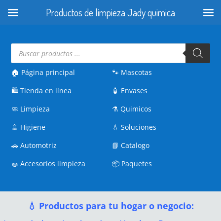
Productos de limpieza Jady quimica
Búsqueda
de
productos
🏠 Página principal
🐾
Mascotas
🛍️
Tienda en línea
🧴
Envases
🧼
Limpieza
⚗️
Quimicos
🚿
Higiene
💧
Soluciones
🚗
Automotriz
📘
Catalogo
🧽
Accesorios limpieza
📦
Paquetes
💧 Productos para tu hogar o negocio: