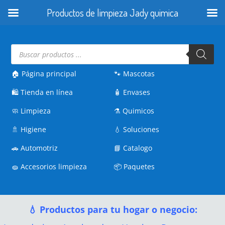
Productos de limpieza Jady quimica
Búsqueda
de
productos
🏠 Página principal
🐾
Mascotas
🛍️
Tienda en línea
🧴
Envases
🧼
Limpieza
⚗️
Quimicos
🚿
Higiene
💧
Soluciones
🚗
Automotriz
📘
Catalogo
🧽
Accesorios limpieza
📦
Paquetes
💧 Productos para tu hogar o negocio: