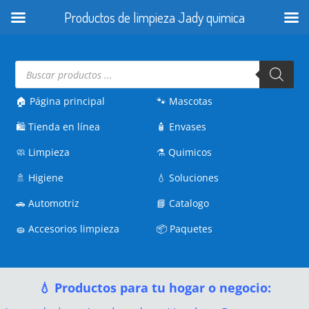
Productos de limpieza Jady quimica
Búsqueda
de
productos
🏠 Página principal
🐾
Mascotas
🛍️
Tienda en línea
🧴
Envases
🧼
Limpieza
⚗️
Quimicos
🚿
Higiene
💧
Soluciones
🚗
Automotriz
📘
Catalogo
🧽
Accesorios limpieza
📦
Paquetes
💧 Productos para tu hogar o negocio: