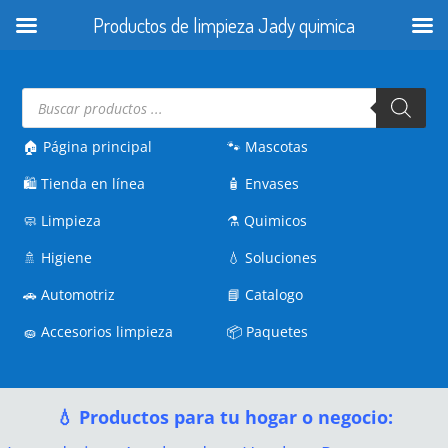
Productos de limpieza Jady quimica
Búsqueda
de
productos
🏠 Página principal
🐾
Mascotas
🛍️
Tienda en línea
🧴
Envases
🧼
Limpieza
⚗️
Quimicos
🚿
Higiene
💧
Soluciones
🚗
Automotriz
📘
Catalogo
🧽
Accesorios limpieza
📦
Paquetes
💧 Productos para tu hogar o negocio: