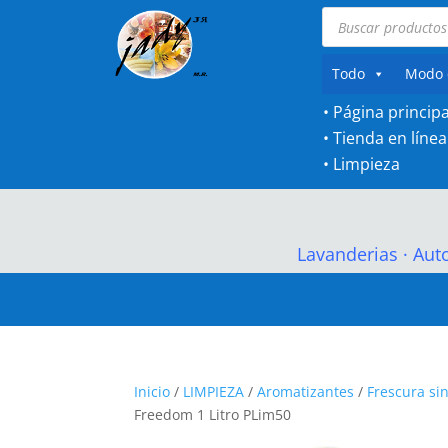
Búsqueda
de
productos
Todo
Modo 
• Página principa
•
Tienda en línea
•
Limpieza
Lavanderias
·
Aut
Inicio
/
LIMPIEZA
/
Aromatizantes
/
Frescura si
Freedom 1 Litro PLim50