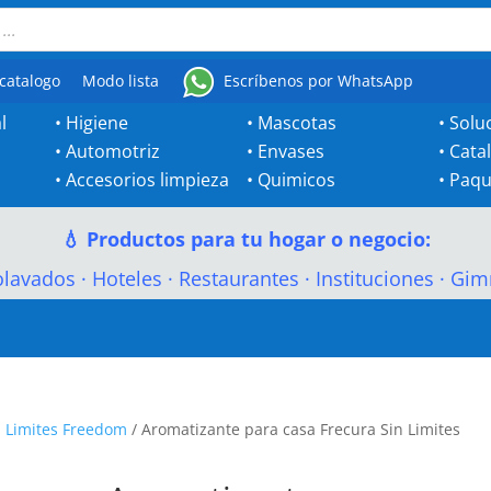
catalogo
Modo lista
Escríbenos por WhatsApp
l
•
Higiene
•
Mascotas
•
Solu
•
Automotriz
•
Envases
•
Cata
•
Accesorios limpieza
•
Quimicos
•
Paqu
💧 Productos para tu hogar o negocio:
olavados
·
Hoteles
·
Restaurantes
·
Instituciones
·
Gim
n Limites Freedom
/ Aromatizante para casa Frecura Sin Limites