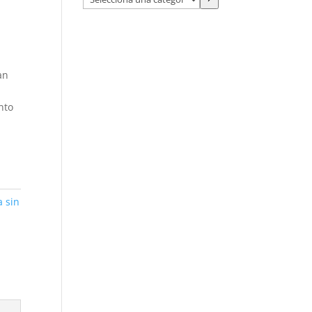
una
categoría
an
nto
a sin