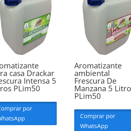
omatizante
Aromatizante
ra casa Drackar
ambiental
escura Intensa 5
Frescura De
tros PLim50
Manzana 5 Litro
PLim50
Comprar por
Comprar por
WhatsApp
WhatsApp