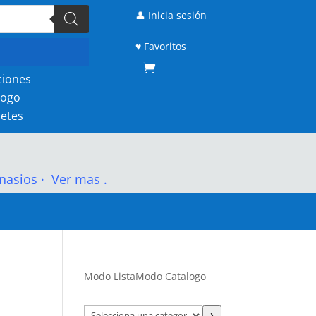
👤 Inicia sesión
♥ Favoritos
ciones
logo
etes
nasios
·
Ver mas .
Modo Lista
Modo Catalogo
Selecciona