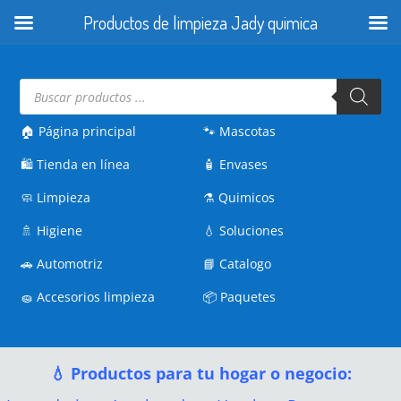
Productos de limpieza Jady quimica
Búsqueda
de
productos
🏠 Página principal
🐾
Mascotas
🛍️
Tienda en línea
🧴
Envases
🧼
Limpieza
⚗️
Quimicos
🚿
Higiene
💧
Soluciones
🚗
Automotriz
📘
Catalogo
🧽
Accesorios limpieza
📦
Paquetes
💧 Productos para tu hogar o negocio: