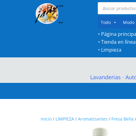
Búsqueda
de
productos
Todo
Modo 
• Página principa
•
Tienda en línea
•
Limpieza
Lavanderias
·
Aut
Inicio
/
LIMPIEZA
/
Aromatizantes
/
Fresa Bella
/