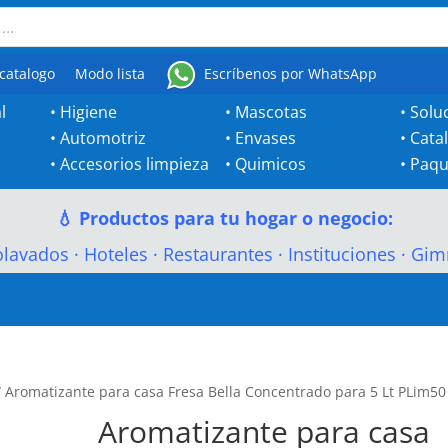
catalogo
Modo lista
Escríbenos por WhatsApp
l
•
Higiene
•
Mascotas
•
Solu
•
Automotriz
•
Envases
•
Cata
•
Accesorios limpieza
•
Quimicos
•
Paqu
💧 Productos para tu hogar o negocio:
olavados
·
Hoteles
·
Restaurantes
·
Instituciones
·
Gim
 Aromatizante para casa Fresa Bella Concentrado para 5 Lt PLim50
Aromatizante para casa