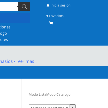
👤 Inicia sesión
♥ Favoritos
ciones
logo
etes
nasios
·
Ver mas .
Modo Lista
Modo Catalogo
Selecciona