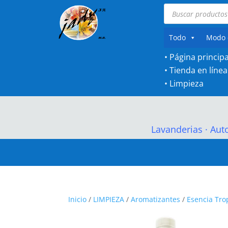
Búsqueda
de
productos
Todo
Modo 
• Página principa
•
Tienda en línea
•
Limpieza
Lavanderias
·
Aut
Inicio
/
LIMPIEZA
/
Aromatizantes
/
Esencia Tro