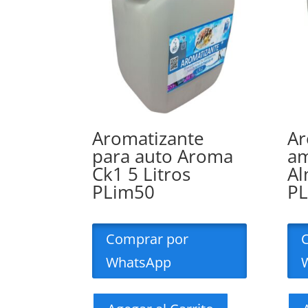
Aromatizante
Ar
para auto Aroma
am
Ck1 5 Litros
Al
PLim50
P
Comprar por
WhatsApp