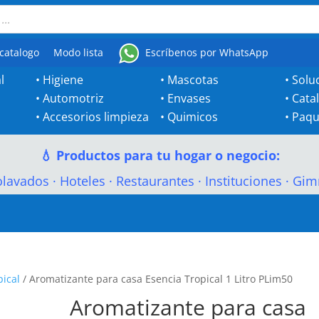
catalogo
Modo lista
Escríbenos por WhatsApp
l
•
Higiene
•
Mascotas
•
Solu
•
Automotriz
•
Envases
•
Cata
•
Accesorios limpieza
•
Quimicos
•
Paqu
💧 Productos para tu hogar o negocio:
olavados
·
Hoteles
·
Restaurantes
·
Instituciones
·
Gim
pical
/ Aromatizante para casa Esencia Tropical 1 Litro PLim50
Aromatizante para casa