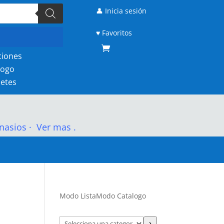
👤 Inicia sesión
♥ Favoritos
ciones
logo
etes
nasios
·
Ver mas .
Modo Lista
Modo Catalogo
Selecciona