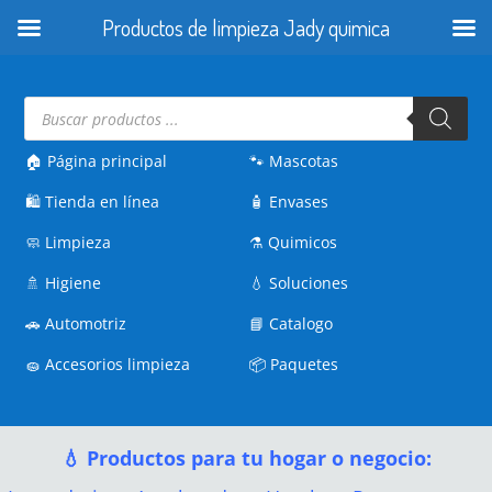
Productos de limpieza Jady quimica
Búsqueda
de
productos
🏠 Página principal
🐾
Mascotas
🛍️
Tienda en línea
🧴
Envases
🧼
Limpieza
⚗️
Quimicos
🚿
Higiene
💧
Soluciones
🚗
Automotriz
📘
Catalogo
🧽
Accesorios limpieza
📦
Paquetes
💧 Productos para tu hogar o negocio: