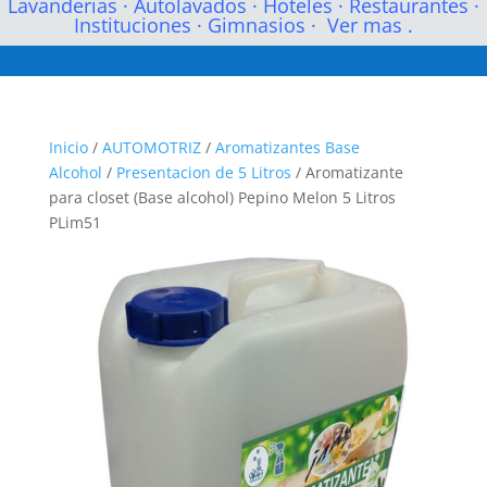
Lavanderias
·
Autolavados
·
Hoteles
·
Restaurantes
·
Instituciones
·
Gimnasios
·
Ver mas .
Inicio
/
AUTOMOTRIZ
/
Aromatizantes Base
Alcohol
/
Presentacion de 5 Litros
/ Aromatizante
para closet (Base alcohol) Pepino Melon 5 Litros
PLim51