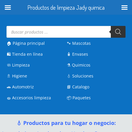
Productos de limpieza Jady quimica
Búsqueda
de
productos
🏠 Página principal
🐾
Mascotas
🛍️
Tienda en línea
🧴
Envases
🧼
Limpieza
⚗️
Quimicos
🚿
Higiene
💧
Soluciones
🚗
Automotriz
📘
Catalogo
🧽
Accesorios limpieza
📦
Paquetes
💧 Productos para tu hogar o negocio: