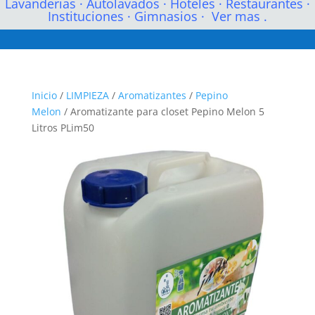
Lavanderias
·
Autolavados
·
Hoteles
·
Restaurantes
·
Instituciones
·
Gimnasios
·
Ver mas .
Inicio
/
LIMPIEZA
/
Aromatizantes
/
Pepino
Melon
/ Aromatizante para closet Pepino Melon 5
Litros PLim50