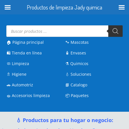
Productos de limpieza Jady quimica
Búsqueda
de
productos
🏠 Página principal
🐾
Mascotas
🛍️
Tienda en línea
🧴
Envases
🧼
Limpieza
⚗️
Quimicos
🚿
Higiene
💧
Soluciones
🚗
Automotriz
📘
Catalogo
🧽
Accesorios limpieza
📦
Paquetes
💧 Productos para tu hogar o negocio: