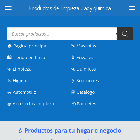
Productos de limpieza Jady quimica
Búsqueda
de
productos
🏠 Página principal
🐾
Mascotas
🛍️
Tienda en línea
🧴
Envases
🧼
Limpieza
⚗️
Quimicos
🚿
Higiene
💧
Soluciones
🚗
Automotriz
📘
Catalogo
🧽
Accesorios limpieza
📦
Paquetes
💧 Productos para tu hogar o negocio: