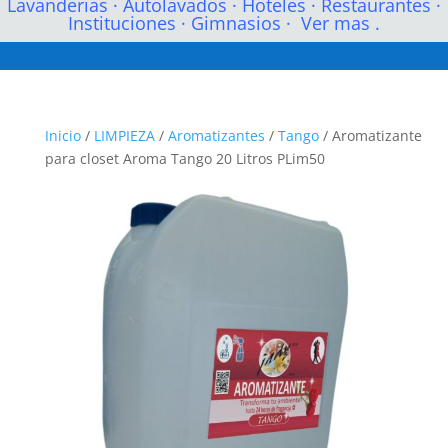
Lavanderias
·
Autolavados
·
Hoteles
·
Restaurantes
·
Instituciones
·
Gimnasios
·
Ver mas .
Inicio
/
LIMPIEZA
/
Aromatizantes
/
Tango
/ Aromatizante
para closet Aroma Tango 20 Litros PLim50