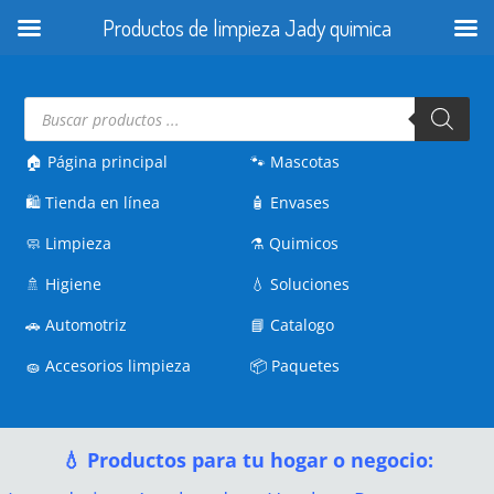
Productos de limpieza Jady quimica
Búsqueda
de
productos
🏠 Página principal
🐾
Mascotas
🛍️
Tienda en línea
🧴
Envases
🧼
Limpieza
⚗️
Quimicos
🚿
Higiene
💧
Soluciones
🚗
Automotriz
📘
Catalogo
🧽
Accesorios limpieza
📦
Paquetes
💧 Productos para tu hogar o negocio: