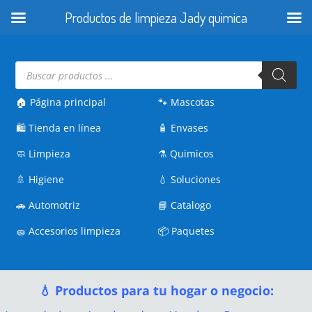
Productos de limpieza Jady quimica
Búsqueda
de
productos
🏠 Página principal
🐾
Mascotas
🛍️
Tienda en línea
🧴
Envases
🧼
Limpieza
⚗️
Quimicos
🚿
Higiene
💧
Soluciones
🚗
Automotriz
📘
Catalogo
🧽
Accesorios limpieza
📦
Paquetes
💧 Productos para tu hogar o negocio: