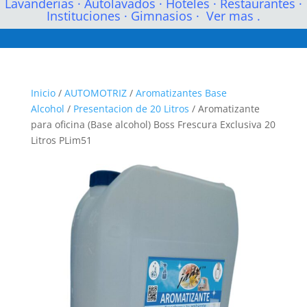
Lavanderias
·
Autolavados
·
Hoteles
·
Restaurantes
·
Instituciones
·
Gimnasios
·
Ver mas .
Inicio
/
AUTOMOTRIZ
/
Aromatizantes Base
Alcohol
/
Presentacion de 20 Litros
/ Aromatizante
para oficina (Base alcohol) Boss Frescura Exclusiva 20
Litros PLim51