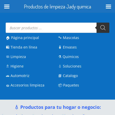
Productos de limpieza Jady quimica
Búsqueda
de
productos
🏠 Página principal
🐾
Mascotas
🛍️
Tienda en línea
🧴
Envases
🧼
Limpieza
⚗️
Quimicos
🚿
Higiene
💧
Soluciones
🚗
Automotriz
📘
Catalogo
🧽
Accesorios limpieza
📦
Paquetes
💧 Productos para tu hogar o negocio: