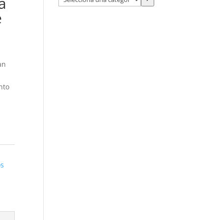
a
una
e
categoría
an
nto
os