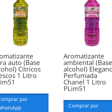
omatizante
Aromatizante
ra auto (Base
ambiental (Bas
cohol) Citricos
alcohol) Eleganc
escos 1 Litro
Perfumada
Lim51
Chanel 1 Litro
PLim51
Comprar por
Comprar por
WhatsApp