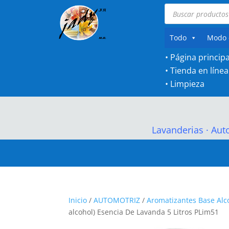
Búsqueda
de
productos
Todo
Modo 
• Página principa
•
Tienda en línea
•
Limpieza
Lavanderias
·
Aut
Inicio
/
AUTOMOTRIZ
/
Aromatizantes Base Alc
alcohol) Esencia De Lavanda 5 Litros PLim51