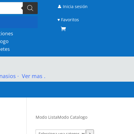
👤 Inicia sesión
♥ Favoritos
ciones
logo
etes
nasios
·
Ver mas .
Modo Lista
Modo Catalogo
Selecciona