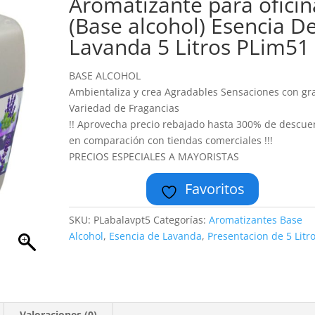
Aromatizante para oficin
(Base alcohol) Esencia D
Lavanda 5 Litros PLim51
BASE ALCOHOL
Ambientaliza y crea Agradables Sensaciones con gr
Variedad de Fragancias
!! Aprovecha precio rebajado hasta 300% de descue
en comparación con tiendas comerciales !!!
PRECIOS ESPECIALES A MAYORISTAS
Favoritos
SKU:
PLabalavpt5
Categorías:
Aromatizantes Base
Alcohol
,
Esencia de Lavanda
,
Presentacion de 5 Litr
Valoraciones (0)