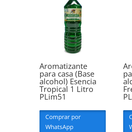
Aromatizante
Ar
para casa (Base
pa
alcohol) Esencia
al
Tropical 1 Litro
Fr
PLim51
P
Comprar por
WhatsApp