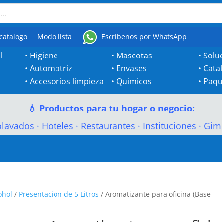
catalogo
Modo lista
Escríbenos por WhatsApp
l
•
Higiene
•
Mascotas
•
Solu
•
Automotriz
•
Envases
•
Cata
•
Accesorios limpieza
•
Quimicos
•
Paqu
💧 Productos para tu hogar o negocio:
olavados
·
Hoteles
·
Restaurantes
·
Instituciones
·
Gim
ohol
/
Presentacion de 5 Litros
/ Aromatizante para oficina (Base