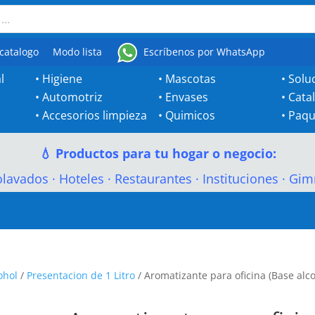
catalogo
Modo lista
Escríbenos por WhatsApp
l
•
Higiene
•
Mascotas
•
Solu
•
Automotriz
•
Envases
•
Cata
•
Accesorios limpieza
•
Quimicos
•
Paqu
💧 Productos para tu hogar o negocio:
olavados
·
Hoteles
·
Restaurantes
·
Instituciones
·
Gim
ohol
/
Presentacion de 1 Litro
/ Aromatizante para oficina (Base alco