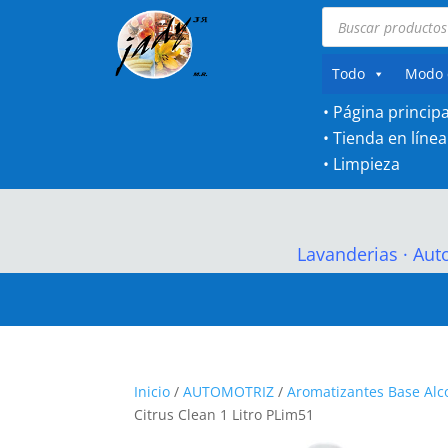
Búsqueda
de
productos
Todo
Modo 
• Página principa
•
Tienda en línea
•
Limpieza
Lavanderias
·
Aut
Inicio
/
AUTOMOTRIZ
/
Aromatizantes Base Alc
Citrus Clean 1 Litro PLim51