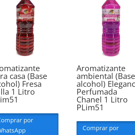
omatizante
Aromatizante
ra casa (Base
ambiental (Bas
cohol) Fresa
alcohol) Eleganc
lla 1 Litro
Perfumada
Lim51
Chanel 1 Litro
PLim51
Comprar por
Comprar por
WhatsApp