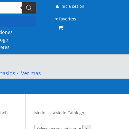
👤 Inicia sesión
♥ Favoritos
ciones
logo
etes
nasios
·
Ver mas .
hol)
Modo Lista
Modo Catalogo
Selecciona