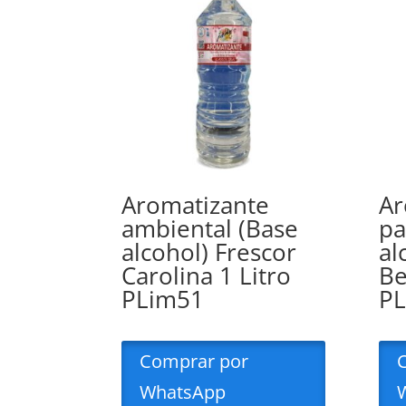
Aromatizante
Ar
ambiental (Base
pa
alcohol) Frescor
al
Carolina 1 Litro
Be
PLim51
P
Comprar por
WhatsApp