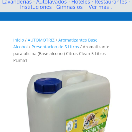
Lavanderias
·
Autolavados
·
Hoteles
·
Restaurantes
·
Instituciones
·
Gimnasios
·
Ver mas .
Inicio
/
AUTOMOTRIZ
/
Aromatizantes Base
Alcohol
/
Presentacion de 5 Litros
/ Aromatizante
para oficina (Base alcohol) Citrus Clean 5 Litros
PLim51