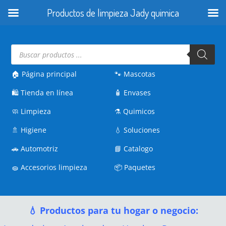
Productos de limpieza Jady quimica
Búsqueda
de
productos
🏠 Página principal
🐾
Mascotas
🛍️
Tienda en línea
🧴
Envases
🧼
Limpieza
⚗️
Quimicos
🚿
Higiene
💧
Soluciones
🚗
Automotriz
📘
Catalogo
🧽
Accesorios limpieza
📦
Paquetes
💧 Productos para tu hogar o negocio: