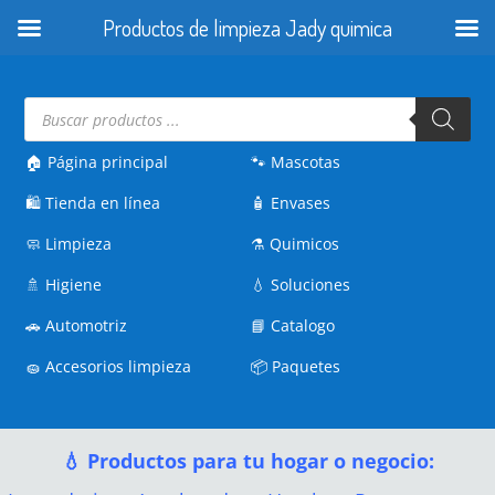
Productos de limpieza Jady quimica
Búsqueda
de
productos
🏠 Página principal
🐾
Mascotas
🛍️
Tienda en línea
🧴
Envases
🧼
Limpieza
⚗️
Quimicos
🚿
Higiene
💧
Soluciones
🚗
Automotriz
📘
Catalogo
🧽
Accesorios limpieza
📦
Paquetes
💧 Productos para tu hogar o negocio: