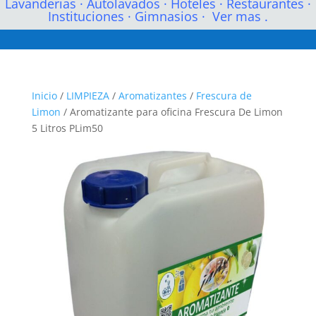
Lavanderias
·
Autolavados
·
Hoteles
·
Restaurantes
·
Instituciones
·
Gimnasios
·
Ver mas .
Inicio
/
LIMPIEZA
/
Aromatizantes
/
Frescura de
Limon
/ Aromatizante para oficina Frescura De Limon
5 Litros PLim50