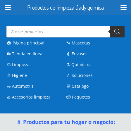
Productos de limpieza Jady quimica
Búsqueda
de
productos
🏠 Página principal
🐾
Mascotas
🛍️
Tienda en línea
🧴
Envases
🧼
Limpieza
⚗️
Quimicos
🚿
Higiene
💧
Soluciones
🚗
Automotriz
📘
Catalogo
🧽
Accesorios limpieza
📦
Paquetes
💧 Productos para tu hogar o negocio: