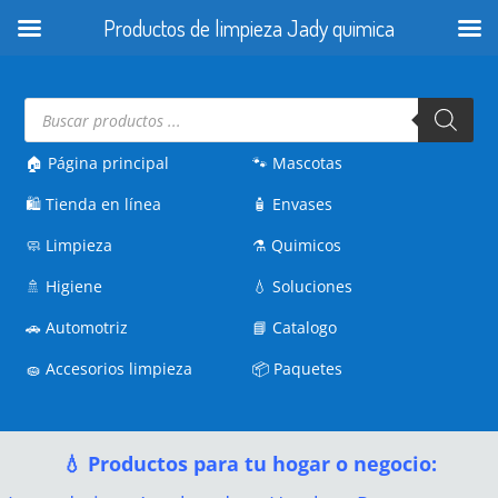
Productos de limpieza Jady quimica
Búsqueda
de
productos
🏠 Página principal
🐾
Mascotas
🛍️
Tienda en línea
🧴
Envases
🧼
Limpieza
⚗️
Quimicos
🚿
Higiene
💧
Soluciones
🚗
Automotriz
📘
Catalogo
🧽
Accesorios limpieza
📦
Paquetes
💧 Productos para tu hogar o negocio: