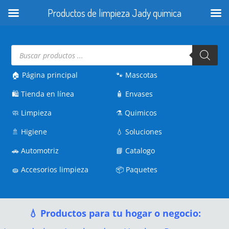
Productos de limpieza Jady quimica
Búsqueda
de
productos
🏠 Página principal
🐾
Mascotas
🛍️
Tienda en línea
🧴
Envases
🧼
Limpieza
⚗️
Quimicos
🚿
Higiene
💧
Soluciones
🚗
Automotriz
📘
Catalogo
🧽
Accesorios limpieza
📦
Paquetes
💧 Productos para tu hogar o negocio: