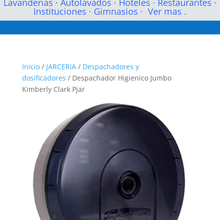
Lavanderias
·
Autolavados
·
Hoteles
·
Restaurantes
·
Instituciones
·
Gimnasios
·
Ver mas .
Inicio
/
JARCERIA
/
Despachadores y
dosificadores
/ Despachador Higienico Jumbo
Kimberly Clark Pjar